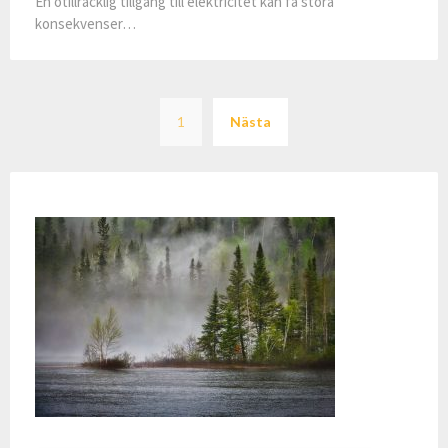
En otillräcklig tillgång till elektricitet kan få stora
konsekvenser…
Sidnumrering
1
Nästa
för
inlägg