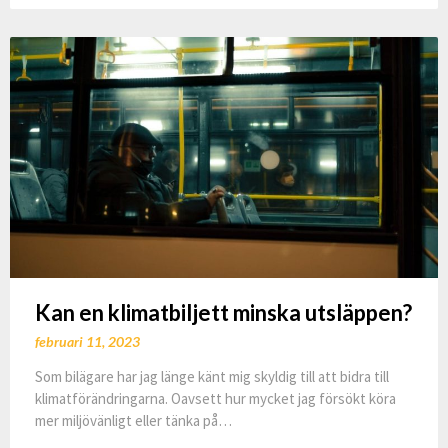
Kan en klimatbiljett minska utsläppen?
februari 11, 2023
Som bilägare har jag länge känt mig skyldig till att bidra till
klimatförändringarna. Oavsett hur mycket jag försökt köra
mer miljövänligt eller tänka på…