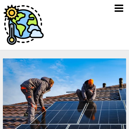
foraldravralet.se